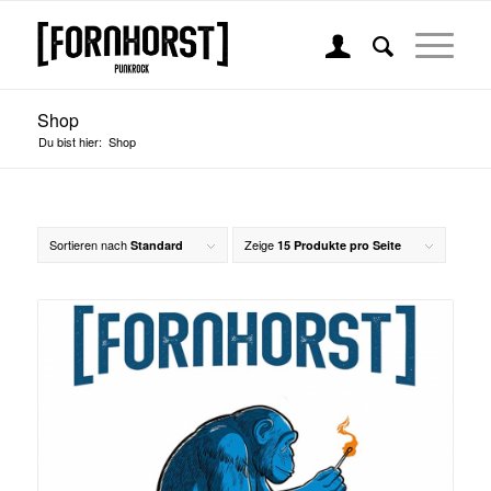
Shop
Du bist hier:
Shop
Sortieren nach
Zeige
Standard
15 Produkte pro Seite